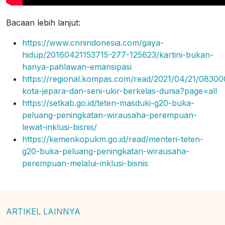
Bacaan lebih lanjut:
https://www.cnnindonesia.com/gaya-
hidup/20160421153715-277-125623/kartini-bukan-
hanya-pahlawan-emansipasi
https://regional.kompas.com/read/2021/04/21/083000
kota-jepara-dan-seni-ukir-berkelas-dunia?page=all
https://setkab.go.id/teten-masduki-g20-buka-
peluang-peningkatan-wirausaha-perempuan-
lewat-inklusi-bisnis/
https://kemenkopukm.go.id/read/menteri-teten-
g20-buka-peluang-peningkatan-wirausaha-
perempuan-melalui-inklusi-bisnis
ARTIKEL LAINNYA