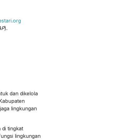
stari.org
AP
).
tuk dan dikelola
 Kabupaten
jaga lingkungan
i tingkat
fungsi lingkungan