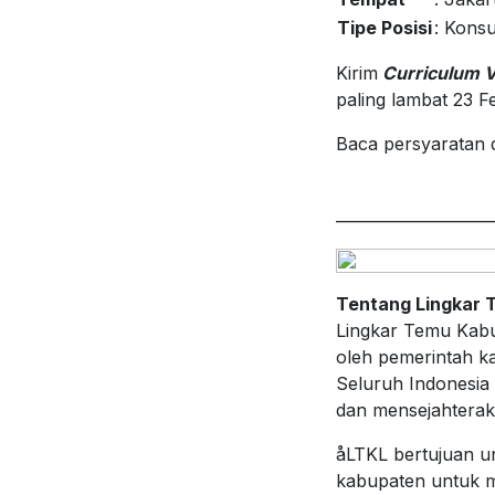
Tipe Posisi
: Konsu
Kirim
Curriculum V
paling lambat 23 
Baca persyaratan 
____________________
Tentang Lingkar 
Lingkar Temu Kabup
oleh pemerintah k
Seluruh Indonesia
dan mensejahterak
åLTKL bertujuan u
kabupaten untuk m