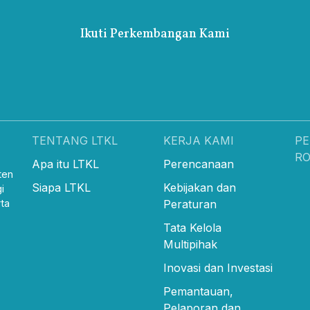
Ikuti Perkembangan Kami
TENTANG LTKL
KERJA KAMI
PE
R
Apa itu LTKL
Perencanaan
ten
Siapa LTKL
Kebijakan dan
i
ta
Peraturan
Tata Kelola
Multipihak
Inovasi dan Investasi
Pemantauan,
Pelaporan dan