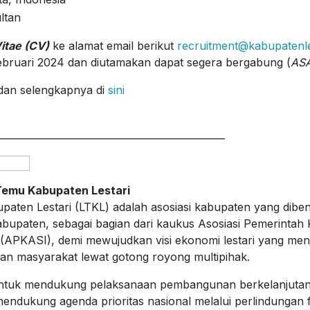
ltan
itae (CV)
ke alamat email berikut
recruitment@kabupatenle
Februari 2024 dan diutamakan dapat segera bergabung (
AS
dan selengkapnya di
sini
_______________________________________________
Temu Kabupaten Lestari
aten Lestari (LTKL) adalah asosiasi kabupaten yang diben
abupaten, sebagai bagian dari kaukus Asosiasi Pemerintah
 (APKASI), demi mewujudkan visi ekonomi lestari yang men
an masyarakat lewat gotong royong multipihak.
ntuk mendukung pelaksanaan pembangunan berkelanjutan d
endukung agenda prioritas nasional melalui perlindungan 