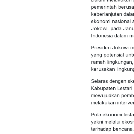
pemerintah berusa
keberlanjutan dal
ekonomi nasional 
Jokowi, pada Janu
Indonesia dalam m
Presiden Jokowi m
yang potensial unt
ramah lingkungan,
kerusakan lingkung
Selaras dengan sk
Kabupaten Lestari
mewujudkan pemban
melakukan interve
Pola ekonomi lesta
yakni melalui ekos
terhadap bencana.