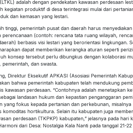
 (LTKL) adalah dengan pendekatan kawasan perdesaan lesta
uh kegiatan produktif di desa terintegrasi mulai dari pertania
roduk dan kemasan yang lestari.
bih tinggi, pemerintah pusat dan daerah harus menyediakan
 perencanaan (contoh: rencana tata ruang wilayah, ren
rah) berbasis visi lestari yang berorientasi lingkungan. Se
iharapkan dapat memberikan kerangka aturan seperti peri
uruh konsep tersebut perlu dibungkus dengan kolaborasi mu
, pemerintah, dan swasta.
g, Direktur Eksekutif APKASI (Asosiasi Pemerintah Kabu
takan bahwa pemerintah kabupaten telah mendukung pe
asis kawasan perdesaan. “Contohnya adalah menetapkan keb
 sebagai landasan hukum dan kepastian penganggaran pe
 yang fokus kepada pertanian dan perkebunan, misalnya
 komoditas hortikultura. Selain itu kabupaten juga memben
san perdesaan (TKPKP) kabupaten,” jelasnya pada hari 
rmoni dari Desa: Nostalgia Kala Nanti pada tanggal 21-22 A