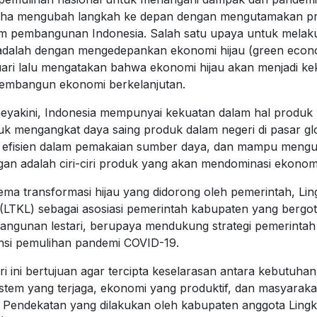
ha mengubah langkah ke depan dengan mengutamakan pri
am pembangunan Indonesia. Salah satu upaya untuk mela
adalah dengan mengedepankan ekonomi hijau (green econ
ari lalu mengatakan bahwa ekonomi hijau akan menjadi ke
embangun ekonomi berkelanjutan.
eyakini, Indonesia mempunyai kekuatan dalam hal produk
uk mengangkat daya saing produk dalam negeri di pasar gl
 efisien dalam pemakaian sumber daya, dan mampu mengur
an adalah ciri-ciri produk yang akan mendominasi ekonomi
ema transformasi hijau yang didorong oleh pemerintah, Li
 (LTKL) sebagai asosiasi pemerintah kabupaten yang berg
gunan lestari, berupaya mendukung strategi pemerintah
nsi pemulihan pandemi COVID-19.
ri ini bertujuan agar tercipta keselarasan antara kebutuh
istem yang terjaga, ekonomi yang produktif, dan masyarak
 Pendekatan yang dilakukan oleh kabupaten anggota Ling