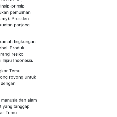
nsip-prinsip
kukan pemulihan
omy). Presiden
kuatan panjang
 ramah lingkungan
obal. Produk
angi resiko
 hijau Indonesia.
ngkar Temu
otong royong untuk
 dengan
an manusia dan alam
at yang tanggap
kar Temu