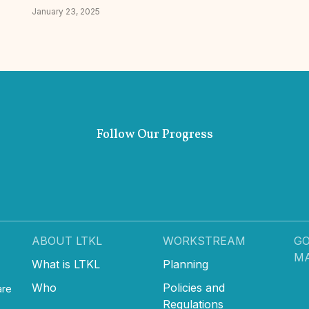
January 23, 2025
Follow Our Progress
ABOUT LTKL
WORKSTREAM
G
M
What is LTKL
Planning
Who
Policies and
are
Regulations