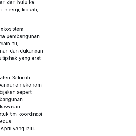
ri dari hulu ke
n, energi, limbah,
 ekosistem
cana pembangunan
lain itu,
zinan dan dukungan
ltipihak yang erat
paten Seluruh
mbangunan ekonomi
ijakan seperti
mbangunan
 kawasan
tuk tim koordinasi
kedua
pril yang lalu.