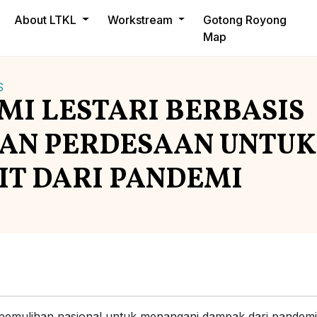
About LTKL
Workstream
Gotong Royong
Map
S
I LESTARI BERBASIS
AN PERDESAAN UNTUK
IT DARI PANDEMI
emulihan nasional untuk menangani dampak dari pandemi