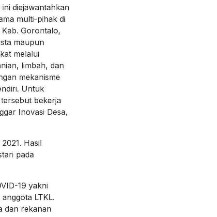
 ini diejawantahkan
ama multi-pihak di
i Kab. Gorontalo,
asta maupun
at melalui
anian, limbah, dan
dengan mekanisme
ndiri. Untuk
 tersebut bekerja
gar Inovasi Desa,
 2021. Hasil
stari pada
VID-19 yakni
 anggota LTKL.
a dan rekanan