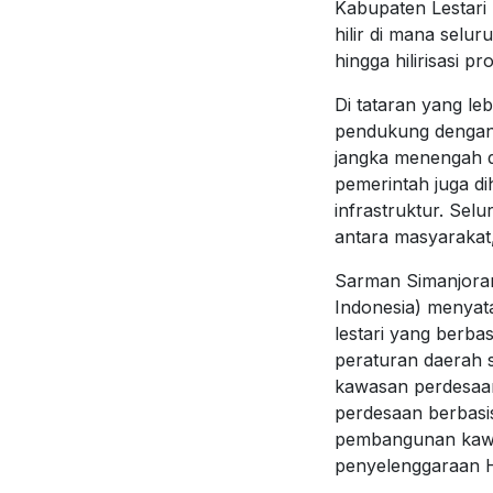
Kabupaten Lestari
hilir di mana selur
hingga hilirisasi p
Di tataran yang le
pendukung dengan
jangka menengah dae
pemerintah juga d
infrastruktur. Sel
antara masyarakat
Sarman Simanjoran
Indonesia) menya
lestari yang berb
peraturan daerah
kawasan perdesaan
perdesaan berbasis
pembangunan kawa
penyelenggaraan Ha