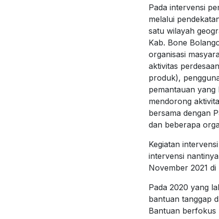
Pada intervensi pe
melalui pendekatan
satu wilayah geogr
Kab. Bone Bolango
organisasi masyar
aktivitas perdesaa
produk), pengguna
pemantauan yang b
mendorong aktivita
bersama dengan Pa
dan beberapa organ
Kegiatan intervens
intervensi nantiny
November 2021 di 
Pada 2020 yang la
bantuan tanggap d
Bantuan berfokus 