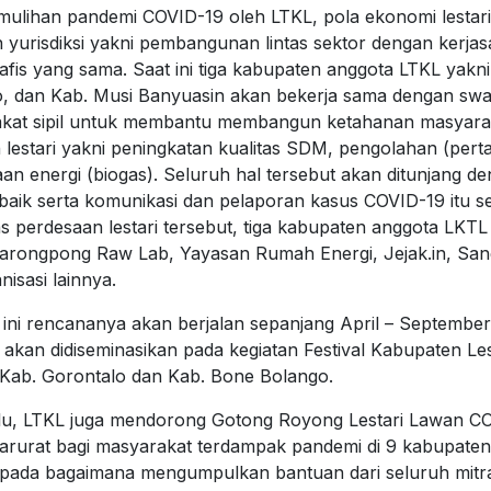
mulihan pandemi COVID-19 oleh LTKL, pola ekonomi lestari
 yurisdiksi yakni pembangunan lintas sektor dengan kerjas
afis yang sama. Saat ini tiga kabupaten anggota LTKL yakn
, dan Kab. Musi Banyuasin akan bekerja sama dengan sw
akat sipil untuk membantu membangun ketahanan masyarak
n lestari yakni peningkatan kualitas SDM, pengolahan (pert
an energi (biogas). Seluruh hal tersebut akan ditunjang 
aik serta komunikasi dan pelaporan kasus COVID-19 itu se
s perdesaan lestari tersebut, tiga kabupaten anggota LKTL
rongpong Raw Lab, Yayasan Rumah Energi, Jejak.in, Sang
isasi lainnya.
i ini rencananya akan berjalan sepanjang April – September
a akan didiseminasikan pada kegiatan Festival Kabupaten Le
Kab. Gorontalo dan Kab. Bone Bolango.
lu, LTKL juga mendorong Gotong Royong Lestari Lawan CO
arurat bagi masyarakat terdampak pandemi di 9 kabupaten
pada bagaimana mengumpulkan bantuan dari seluruh mitr