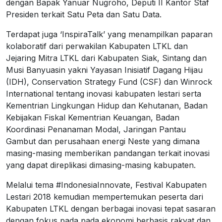
dengan Bapak Yanuar Nugroho, Deputi II Kantor Staf
Presiden terkait Satu Peta dan Satu Data.
Terdapat juga ‘InspiraTalk’ yang menampilkan paparan
kolaboratif dari perwakilan Kabupaten LTKL dan
Jejaring Mitra LTKL dari Kabupaten Siak, Sintang dan
Musi Banyuasin yakni Yayasan Inisiatif Dagang Hijau
(IDH), Conservation Strategy Fund (CSF) dan Winrock
International tentang inovasi kabupaten lestari serta
Kementrian Lingkungan Hidup dan Kehutanan, Badan
Kebijakan Fiskal Kementrian Keuangan, Badan
Koordinasi Penanaman Modal, Jaringan Pantau
Gambut dan perusahaan energi Neste yang dimana
masing-masing memberikan pandangan terkait inovasi
yang dapat direplikasi dimasing-masing kabupaten.
Melalui tema #IndonesiaInnovate, Festival Kabupaten
Lestari 2018 kemudian mempertemukan peserta dari
Kabupaten LTKL dengan berbagai inovasi tepat sasaran
dengan fokus pada pada ekonomi berbasis rakyat dan