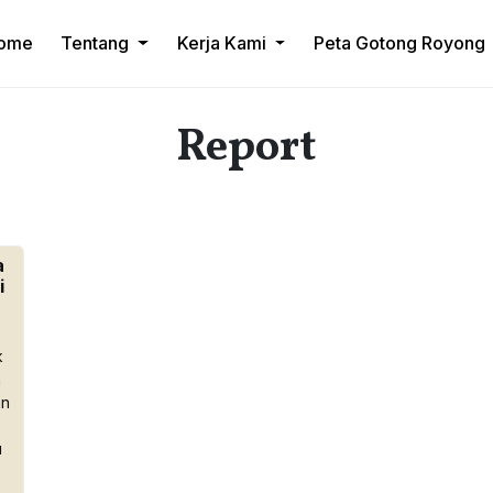
ome
Tentang
Kerja Kami
Peta Gotong Royong
Report
a
i
k
n
an
u