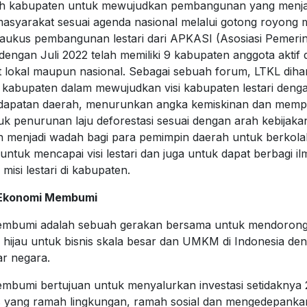
tah kabupaten untuk mewujudkan pembangunan yang menja
asyarakat sesuai agenda nasional melalui gotong royong m
ukus pembangunan lestari dari APKASI (Asosiasi Pemeri
dengan Juli 2022 telah memiliki 9 kabupaten anggota aktif d
kat lokal maupun nasional. Sebagai sebuah forum, LTKL dih
abupaten dalam mewujudkan visi kabupaten lestari dengan
dapatan daerah, menurunkan angka kemiskinan dan memp
 penurunan laju deforestasi sesuai dengan arah kebijaka
an menjadi wadah bagi para pemimpin daerah untuk berkola
ntuk mencapai visi lestari dan juga untuk dapat berbagi i
misi lestari di kabupaten.
 Ekonomi Membumi
Membumi adalah sebuah gerakan bersama untuk mendoron
i hijau untuk bisnis skala besar dan UMKM di Indonesia de
ar negara.
embumi bertujuan untuk menyalurkan investasi setidaknya
s yang ramah lingkungan, ramah sosial dan mengedepankan