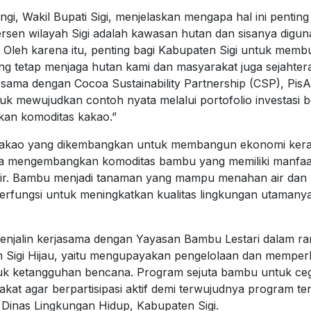
i, Wakil Bupati Sigi, menjelaskan mengapa hal ini pentin
ersen wilayah Sigi adalah kawasan hutan dan sisanya digu
 Oleh karena itu, penting bagi Kabupaten Sigi untuk mem
ng tetap menjaga hutan kami dan masyarakat juga sejahter
rsama dengan Cocoa Sustainability Partnership (CSP), Pis
 mewujudkan contoh nyata melalui portofolio investasi be
an komoditas kakao.”
kakao yang dikembangkan untuk membangun ekonomi kerak
ga mengembangkan komoditas bambu yang memiliki manfaa
ir. Bambu menjadi tanaman yang mampu menahan air dan m
berfungsi untuk meningkatkan kualitas lingkungan utamanya
menjalin kerjasama dengan Yayasan Bambu Lestari dalam 
m Sigi Hijau, yaitu mengupayakan pengelolaan dan memp
 ketangguhan bencana. Program sejuta bambu untuk cegah
kat agar berpartisipasi aktif demi terwujudnya program ters
 Dinas Lingkungan Hidup, Kabupaten Sigi.