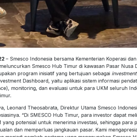
022
– Smesco Indonesia bersama Kementerian Koperasi dan
eluncurkan Smesco Hub Timur di kawasan Pasar Nusa D
pakan program inisiatif yang bertujuan sebagai
investment
vestment Dashboard, yaitu aplikasi sistem informasi penda
ence), monitoring, dan evaluasi untuk para UKM seluruh In
imur.
a, Leonard Theosabrata, Direktur Utama Smesco Indones
esiasinya. “Di SMESCO Hub Timur, para investor dapat mel
 yang potensial untuk menerima investasi, sehingga para 
ualan dan memperluas jangkauan pasar. Kami mengapresia
ang menjadi pemkab pertama yang menggunakan Smesco Hu