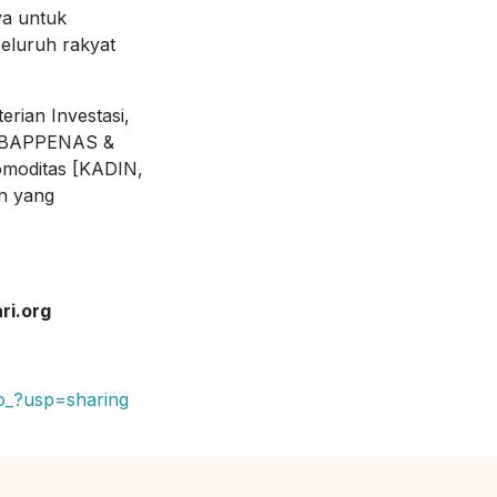
ya untuk
seluruh rakyat
rian Investasi,
, BAPPENAS &
omoditas [KADIN,
n yang
ari.org
o_?usp=sharing