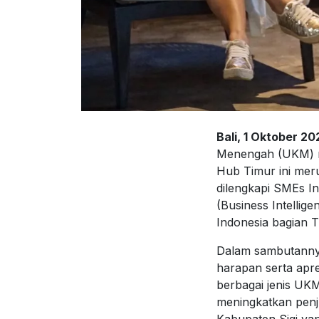
Bali, 1 Oktober 2
Menengah (UKM) m
Hub Timur ini meru
dilengkapi SMEs In
(Business Intellig
Indonesia bagian T
Dalam sambutanny
harapan serta apr
berbagai jenis UKM
meningkatkan penj
Kabupaten Sigi y